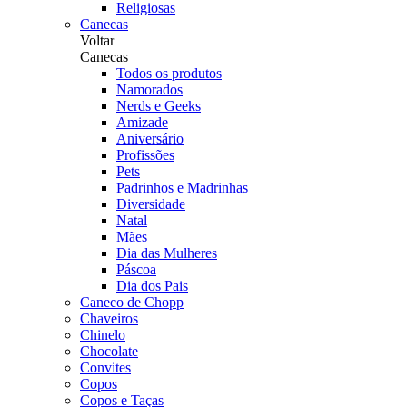
Religiosas
Canecas
Voltar
Canecas
Todos os produtos
Namorados
Nerds e Geeks
Amizade
Aniversário
Profissões
Pets
Padrinhos e Madrinhas
Diversidade
Natal
Mães
Dia das Mulheres
Páscoa
Dia dos Pais
Caneco de Chopp
Chaveiros
Chinelo
Chocolate
Convites
Copos
Copos e Taças