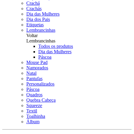
Crachá
Crachás
Dia das Mulheres
Dia dos Pais
Etiquetas
Lembrancinhas
Voltar
Lembrancinhas
Todos os produtos
Dia das Mulheres
Páscoa
Mouse Pad
Namorados
Natal
Pantufas
Personalizados
Páscoa
Quadros
Quebra Cabeça
Squeeze
Textil
Toalhinha
Álbum