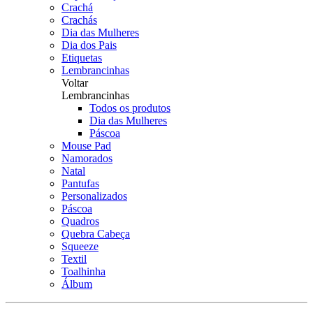
Crachá
Crachás
Dia das Mulheres
Dia dos Pais
Etiquetas
Lembrancinhas
Voltar
Lembrancinhas
Todos os produtos
Dia das Mulheres
Páscoa
Mouse Pad
Namorados
Natal
Pantufas
Personalizados
Páscoa
Quadros
Quebra Cabeça
Squeeze
Textil
Toalhinha
Álbum