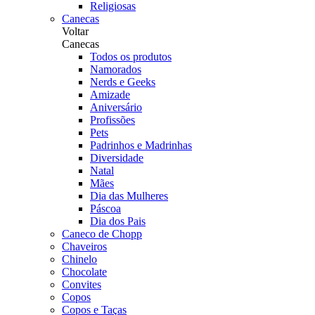
Religiosas
Canecas
Voltar
Canecas
Todos os produtos
Namorados
Nerds e Geeks
Amizade
Aniversário
Profissões
Pets
Padrinhos e Madrinhas
Diversidade
Natal
Mães
Dia das Mulheres
Páscoa
Dia dos Pais
Caneco de Chopp
Chaveiros
Chinelo
Chocolate
Convites
Copos
Copos e Taças