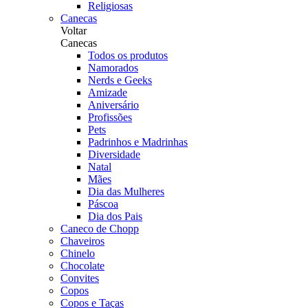
Religiosas
Canecas
Voltar
Canecas
Todos os produtos
Namorados
Nerds e Geeks
Amizade
Aniversário
Profissões
Pets
Padrinhos e Madrinhas
Diversidade
Natal
Mães
Dia das Mulheres
Páscoa
Dia dos Pais
Caneco de Chopp
Chaveiros
Chinelo
Chocolate
Convites
Copos
Copos e Taças