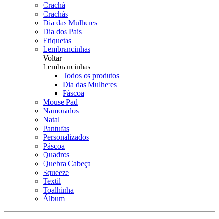
Crachá
Crachás
Dia das Mulheres
Dia dos Pais
Etiquetas
Lembrancinhas
Voltar
Lembrancinhas
Todos os produtos
Dia das Mulheres
Páscoa
Mouse Pad
Namorados
Natal
Pantufas
Personalizados
Páscoa
Quadros
Quebra Cabeça
Squeeze
Textil
Toalhinha
Álbum